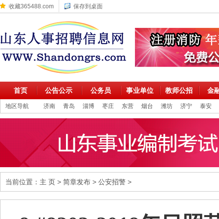
收藏365488.com
保存到桌面
首页
公告公示
公务员
事业单位
教师公招
金
地区导航
济南
青岛
淄博
枣庄
东营
烟台
潍坊
济宁
泰安
当前位置：
主 页
>
简章发布
>
公安招警
>