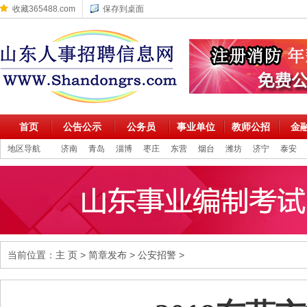
收藏365488.com
保存到桌面
首页
公告公示
公务员
事业单位
教师公招
金
地区导航
济南
青岛
淄博
枣庄
东营
烟台
潍坊
济宁
泰安
当前位置：
主 页
>
简章发布
>
公安招警
>