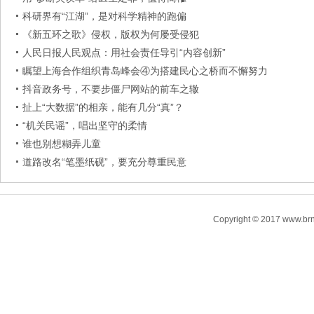
科研界有“江湖”，是对科学精神的跑偏
《新五环之歌》侵权，版权为何屡受侵犯
人民日报人民观点：用社会责任导引“内容创新”
瞩望上海合作组织青岛峰会④为搭建民心之桥而不懈努力
抖音政务号，不要步僵尸网站的前车之辙
扯上“大数据”的相亲，能有几分“真”？
“机关民谣”，唱出坚守的柔情
谁也别想糊弄儿童
道路改名“笔墨纸砚”，要充分尊重民意
Copyright © 2017 www.brn