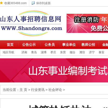
收藏365488.com
保存到桌面
首页
公告公示
公务员
事业单位
教师公招
金
地区导航
济南
青岛
淄博
枣庄
东营
烟台
潍坊
济宁
泰安
当前位置：
主 页
>
行业资讯
>
社会评论
>