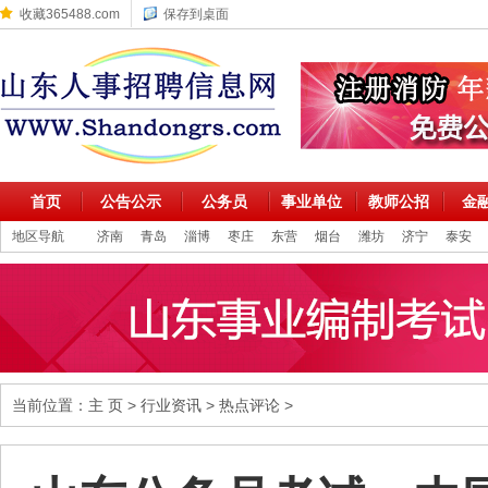
收藏365488.com
保存到桌面
首页
公告公示
公务员
事业单位
教师公招
金
地区导航
济南
青岛
淄博
枣庄
东营
烟台
潍坊
济宁
泰安
当前位置：
主 页
>
行业资讯
>
热点评论
>