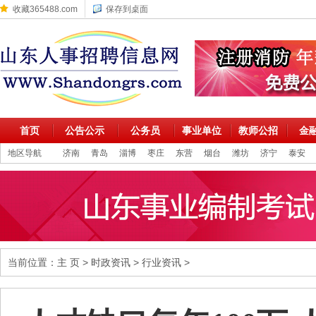
收藏365488.com
保存到桌面
首页
公告公示
公务员
事业单位
教师公招
金
地区导航
济南
青岛
淄博
枣庄
东营
烟台
潍坊
济宁
泰安
当前位置：
主 页
>
时政资讯
>
行业资讯
>