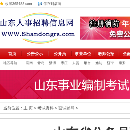
收藏365488.com
保存到桌面
首页
公告公示
公务员
事业单位
教师公招
金
地区导航
济南
青岛
淄博
枣庄
东营
烟台
潍坊
济宁
泰安
当前位置：
主 页
>
考试资料
>
面试辅导
>